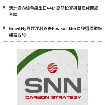
澳洲邁向綠色鐵出口中心 高額投資與基建成關鍵
考驗
GravitHy與達涅利簽署Fos-sur-Mer直接還原鐵廠
建設合約