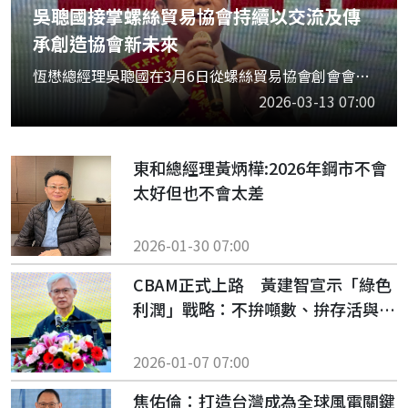
吳聰國接掌螺絲貿易協會持續以交流及傳
承創造協會新未來
恆懋總經理吳聰國在3月6日從螺絲貿易協會創會會長蘇深賢監交下，從前任理事長蔣國清手中接下新任理事長當選證書及印信，他在上任到詞時表示，未來將持續以「交流」與「傳承」作為兩大發展核心主軸。吳聰國加入協會至今已十年，期間先後擔任八年秘書長與兩年副理事長，能夠一路參與協會運作與發展深感榮幸。他特別感謝父母親與大哥，以及太太等家人長期的支持，讓他能在企業經營與協會服務之間取得平衡，持續為產業盡一份心力。談及本屆任期的發展方向，他表示，未來將以「交流」與「傳承」作為兩大核心主軸。在交流方面，協會將強化國際委員會組織，並持續關注美洲與歐洲市場外，也將進一步拓展東南亞等區域，深化國際交流與合作。同時，協會也將持續與國內相關公協會保持密切互動，目前交流單位包括螺絲公會、鋼線纜公會、表面處理公會、手工具公會、螺絲協會、金屬中心、外貿協會及台鋼大學等，涵蓋產、官、學各領域，透過跨界交流促進產業整體發展。並透過與國際市場與鋼廠、同業的交流，優化技術、銷售及市場訊息掌握的能力。近年也有越來越多年輕世代參與協會運作，展現產業傳承的新動能。吳聰國也鼓勵年輕會員積極參與協會活動，強調團體是建立人脈與交流的重要平台，透過參與不僅能累積人際關係，也能持續學習新知、提升自身能力。他也強調，近年台灣扣件產業面臨諸多挑戰，未來更需要團結合作、相互支援，共同推動產業發展。吳聰國說，「事事豈盡如人意，但求無愧我心」與「花若盛開，蝴蝶自來」自我期許，同時也期盼大家一起攜手為產業創造更好的未來。
2026-03-13 07:00
東和總經理黃炳樺:2026年鋼市不會
太好但也不會太差
2026-01-30 07:00
CBAM正式上路 黃建智宣示「綠色
利潤」戰略：不拚噸數、拚存活與獲
利
2026-01-07 07:00
焦佑倫：打造台灣成為全球風電關鍵