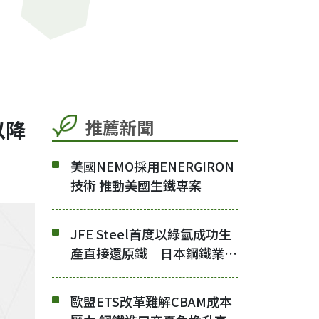
推薦新聞
以降
美國NEMO採用ENERGIRON
技術 推動美國生鐵專案
JFE Steel首度以綠氫成功生
產直接還原鐵 日本鋼鐵業碳
中和技術邁出重要一步
歐盟ETS改革難解CBAM成本