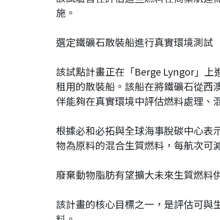
施。
選定鐵礦石散裝船進行真實環境測試
該試點計畫正在「Berge Lyngor」
租用的散裝船。該船在將鐵礦石從西
伴能夠在真實環境中評估燃料處理、
根據必和必拓與全球海事脫碳中心表示，
物為原料的混合生質燃料，每航次可減
廢棄動物脂肪有望擴大未來生質燃料
該計畫的核心目標之一，是評估可與
料。