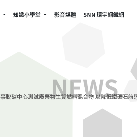
訊
知識小學堂
影音媒體
SNN 環宇鋼鐵網
事脫碳中心測試廢棄物生質燃料混合物 以降低鐵礦石航