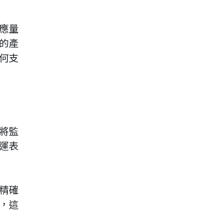
應量
的產
何支
將監
運表
精確
，這