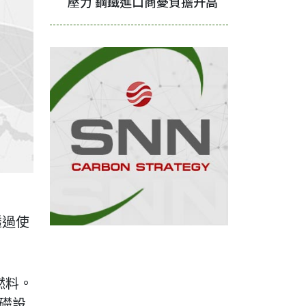
壓力 鋼鐵進口商憂負擔升高
透過使
燃料。
礎設