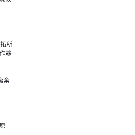
必拓所
作夥
廢棄
原