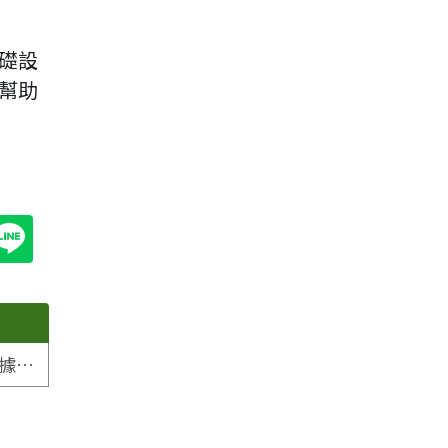
礎設
幫助
DPP進入註冊中心時代 歐盟海關查的是數據，不是QR Code