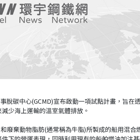
海事脫碳中心(GCMD)宣布啟動一項試點計畫，旨在
來減少海上運輸的溫室氣體排放。
)和廢棄動物脂肪(通常稱為牛脂)所製成的船用混合
條件下的營運表現，同時利用現有的船舶燃油加注基