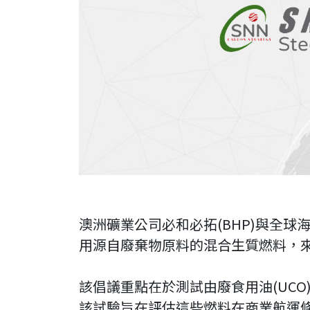
澳洲礦業公司必和必拓(BHP)與全球
用源自廢棄物原料的混合生質燃料，
該倡議重點在於測試由廢食用油(UCO
該試驗旨在評估這些燃料在商業航運