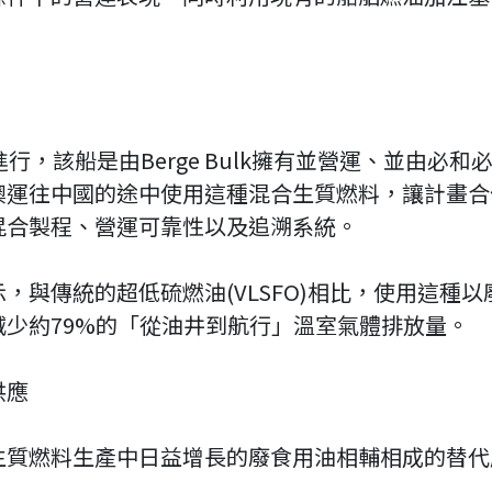
上進行，該船是由Berge Bulk擁有並營運、並由必和
澳運往中國的途中使用這種混合生質燃料，讓計畫合
混合製程、營運可靠性以及追溯系統。
與傳統的超低硫燃油(VLSFO)相比，使用這種以
少約79%的「從油井到航行」溫室氣體排放量。
供應
生質燃料生產中日益增長的廢食用油相輔相成的替代