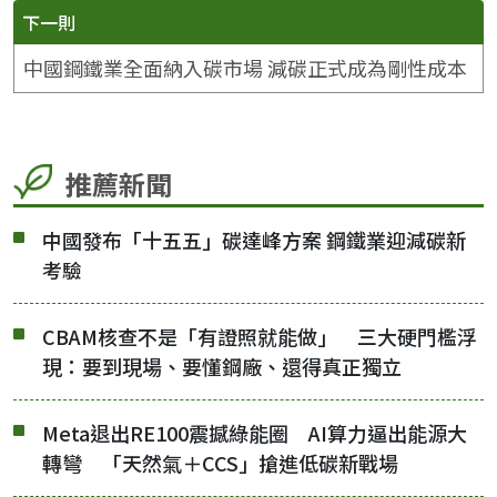
下一則
中國鋼鐵業全面納入碳市場 減碳正式成為剛性成本
推薦新聞
中國發布「十五五」碳達峰方案 鋼鐵業迎減碳新
考驗
CBAM核查不是「有證照就能做」 三大硬門檻浮
現：要到現場、要懂鋼廠、還得真正獨立
Meta退出RE100震撼綠能圈 AI算力逼出能源大
轉彎 「天然氣＋CCS」搶進低碳新戰場