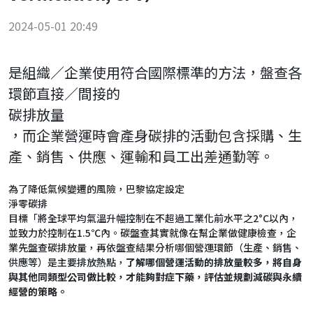
2024-05-01 20:49
是組織／企業使用符合國際標準的方法，盤查各
環節直接／間接的
碳排放量
，而企業營運時會產身碳排的活動包含採購、生
產、銷售、供應、運輸和員工出差通勤等。
為了降低氣候變遷的風險，巴黎協定設定
淨零碳排
目標「將全球平均氣溫升幅控制在不超過工業化前水平之2°C以內，
並致力於控制在1.5℃內。碳盤查其實就像在幫企業做健康檢查，企
業先盤查碳排放量，再依盤查結果分析哪個營運環節（生產、銷售、
供應等）是主要排放熱點，
了解哪個營運活動的排放量較多，將自身
與其他同類型公司做比較，才能夠對症下藥，評估並規劃減碳與永續
經營的策略。