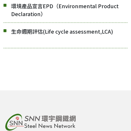
環境產品宣言EPD（Environmental Product
Declaration）
生命週期評估(Life cycle assessment,LCA)