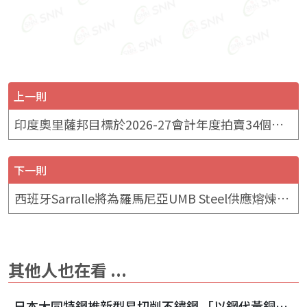
上一則
印度奧里薩邦目標於2026-27會計年度拍賣34個礦區 涵蓋鐵礦石與錳礦
下一則
西班牙Sarralle將為羅馬尼亞UMB Steel供應熔煉車間設備
其他人也在看 ...
日本大同特鋼推新型易切削不鏽鋼 「以鋼代黃銅」趨勢浮現