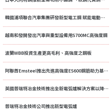
韓國浦項聯合汽車集團研發新型電工鋼 賦能電動車能源效率升級
越南和發開發出汽車與重型設備用S700MC高強度鋼
波蘭WBB投資生產更高毛利、高強度之鋼板
阿聯酋Emsteel推出先進高強度ES600鋼筋助力基礎建設專案
英國普瑞特冶金技術推出全新電弧爐解決方案以降低資本支出
普瑞特冶金技術公司推出新型電弧爐