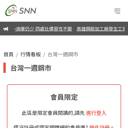
鋼筋用戶詢單仍少 四處比價習性不變
高雄鋼筋加工廠發生工安
首頁
行情看板
台灣一週鋼市
台灣一週鋼市
會員限定
此區是限定會員閱讀的,請先
進行登入
還沒註冊成環宇鋼鐵網的會員嗎?
按此註冊
。