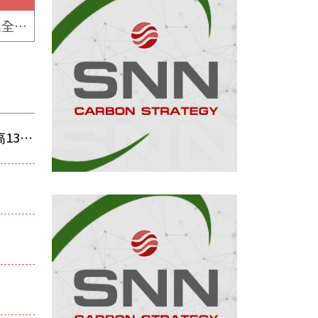
Patrice Ollivaud：中東衝突與能源衝擊拖累全球增長前景
美國對越南鋼筋祭高額雙反稅 反傾銷稅最高131.53%