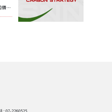
儘管Peak Downs成交價偏高 澳洲焦煤出口價格仍持續承壓
 : 07-2260525