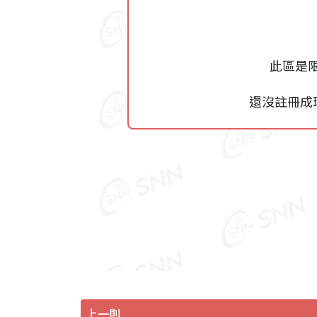
此區是
還沒註冊成
上一則