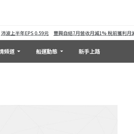
波上半年EPS 0.59元
豐興自結7月營收月減1% 稅前獲利月減2
情頻道
船運動態
新手上路