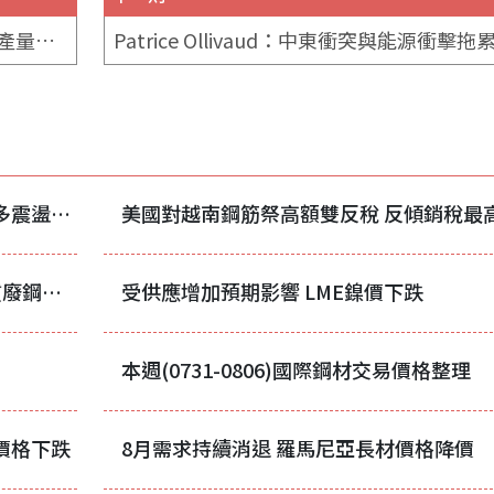
BigMint預測：印度2027會計年度鐵礦石產量將年增8%
宏觀情緒持續修復 昨日中國有色金屬大多震盪收漲
美國8月廢鋼談判啟動 碎廢鋼續跌、優質廢鋼持穩
受供應增加預期影響 LME鎳價下跌
本週(0731-0806)國際鋼材交易價格整理
價格下跌
8月需求持續消退 羅馬尼亞長材價格降價