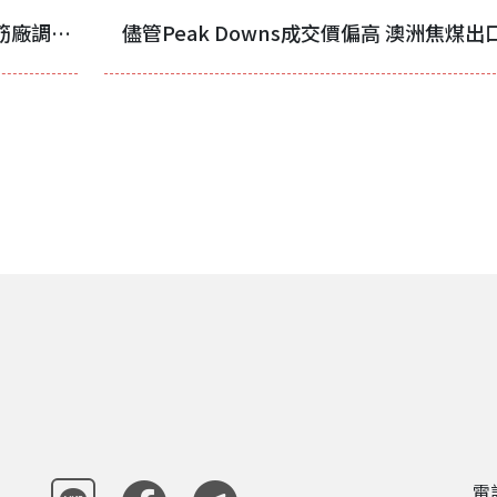
巴基斯坦進口廢鋼市場在漲勢後降溫 鋼筋廠調漲價格
電話