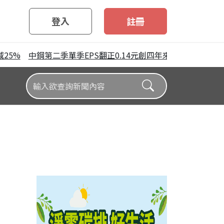
登入
註冊
5%
中鋼第二季單季EPS翻正0.14元創四年來單季最高 唯上半