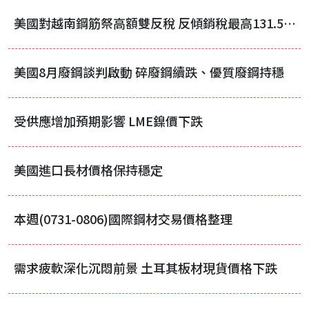
美國對越南鋼筋祭高額雙反稅 反傾銷稅最高131.53%
美國8月廢鋼談判啟動 碎廢鋼續跌、優質廢鋼持穩
受供應增加預期影響 LME鎳價下跌
美國進口長材價格保持穩定
本週(0731-0806)國際鋼材交易價格整理
需求疲軟深化沉悶前景 土耳其板材現貨價格下跌