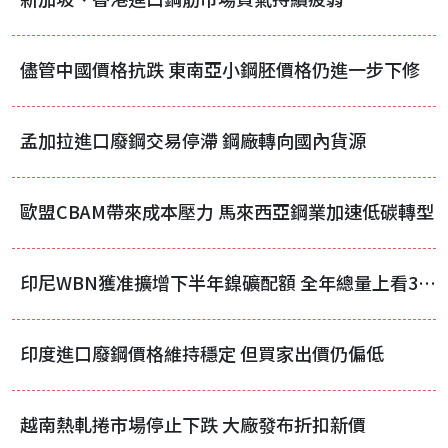
儘管中國價格抗跌 東南亞小鋼胚價格仍進一步下修
孟加拉進口廢鋼交易停滯 鋼廠轉向國內貨源
歐盟CBAM帶來成本壓力 馬來西亞鋼業加速低碳轉型
印尼WBN獲准擴增下半年鎳礦配額 全年總量上看3700萬濕噸
印度進口廢鋼價格維持穩定 但買家出價仍偏低
越南熱軋捲市場停止下跌 大廠發布折扣新價