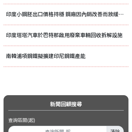
印度小鋼胚出口價格持穩 鋼廠因內銷改善而放緩積極出口步調
印度塔塔汽車於巴特那啟用廢棄車輛回收拆解設施
南韓浦項鋼鐵擬擴建印尼鋼鐵產能
新聞回顧搜尋
查詢區間(起)
清除