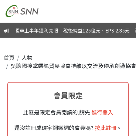
華新麗華上半年獲利亮眼 稅後純益125億元、EPS 2.85元
首頁
人物
吳聰國接掌螺絲貿易協會持續以交流及傳承創造協
會員限定
此區是限定會員閱讀的,請先
進行登入
還沒註冊成環宇鋼鐵網的會員嗎?
按此註冊
。