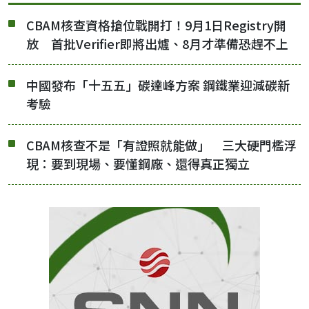
CBAM核查資格搶位戰開打！9月1日Registry開
放 首批Verifier即將出爐、8月才準備恐趕不上
中國發布「十五五」碳達峰方案 鋼鐵業迎減碳新
考驗
CBAM核查不是「有證照就能做」 三大硬門檻浮
現：要到現場、要懂鋼廠、還得真正獨立