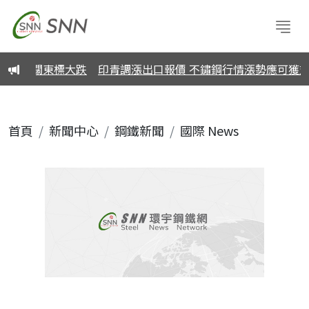
本8月關東標大跌
印青調漲出口報價 不鏽鋼行情漲勢應可獲支
首頁
新聞中心
鋼鐵新聞
國際 News