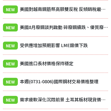
美國對越南鋼筋祭高額雙反稅 反傾銷稅最高131.53%
NEW
美國8月廢鋼談判啟動 碎廢鋼續跌、優質廢鋼持穩
NEW
受供應增加預期影響 LME鎳價下跌
NEW
美國進口長材價格保持穩定
NEW
本週(0731-0806)國際鋼材交易價格整理
NEW
需求疲軟深化沉悶前景 土耳其板材現貨價格下跌
NEW