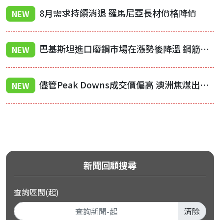
8月需求持續消退 羅馬尼亞長材價格降價
NEW
巴基斯坦進口廢鋼市場在漲勢後降溫 鋼筋廠調漲價格
NEW
儘管Peak Downs成交價偏高 澳洲焦煤出口價格仍持續承壓
NEW
新聞回顧搜尋
查詢區間(起)
清除