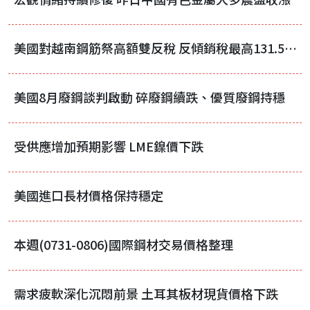
美國對越南鋼筋祭高額雙反稅 反傾銷稅最高131.53%
美國8月廢鋼談判啟動 碎廢鋼續跌、優質廢鋼持穩
受供應增加預期影響 LME鎳價下跌
美國進口長材價格保持穩定
本週(0731-0806)國際鋼材交易價格整理
需求疲軟深化沉悶前景 土耳其板材現貨價格下跌