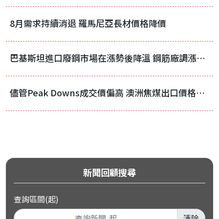
8月需求持續消退 羅馬尼亞長材價格降價
巴基斯坦進口廢鋼市場在漲勢後降溫 鋼筋廠調漲價格
儘管Peak Downs成交價偏高 澳洲焦煤出口價格仍持續承壓
新聞回顧搜尋
查詢區間(起)
清除