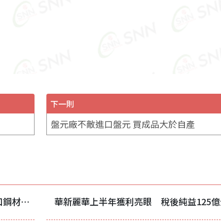
下一則
盤元廠不敵進口盤元 買成品大於自產
馬來西亞對來自中國、台灣及越南的進口鋼材發起反傾銷調查