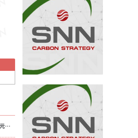
華新麗華上半年獲利亮眼 稅後純益125億元、EPS 2.85元