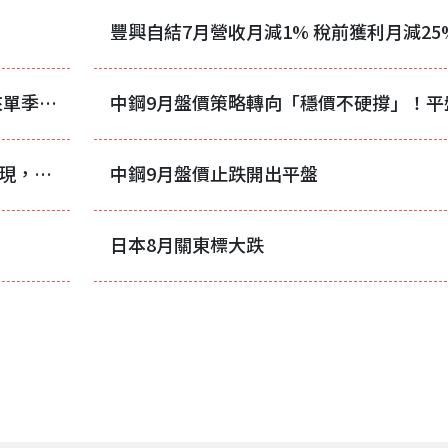
豐興自結7月營收月減1% 稅前獲利月減25
中鋼第二季單季EPS翻正0.14元創四年來單季最高 唯上半年仍陷虧損
中鋼9月盤價全數持平 鋼市築底訊號浮現，靜待下游補庫存啟動
中鋼9月盤價止跌開出平盤
日本8月關東標大跌