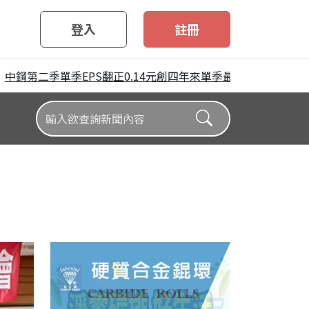
登入
註冊
第二季單季EPS翻正0.14元創四年來單季最高 唯上半年仍陷虧