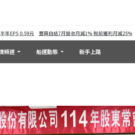
S 0.59元
豐興自結7月營收月減1% 稅前獲利月減25%
中鋼
情頻道
船運動態
新手上路