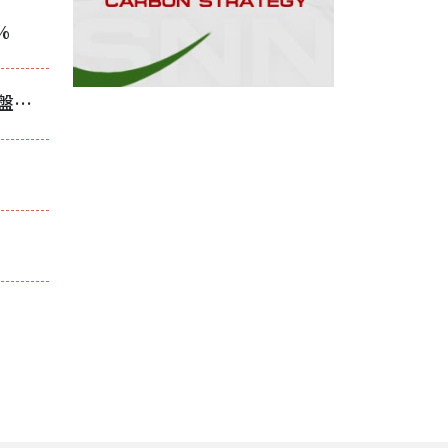
%
中鋼9月盤價策略轉向「穩價不硬撐」！平盤掩護下調整價差，實際跌幅收斂