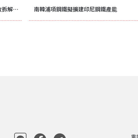
印度塔塔汽車於巴特那啟用廢棄車輛回收拆解設施
南韓浦項鋼鐵擬擴建印尼鋼鐵產能
電話