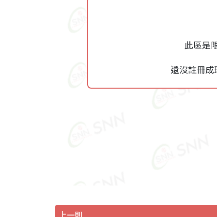
此區是
還沒註冊成
上一則