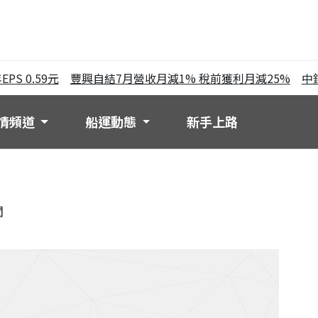
 0.59元
豐興自結7月營收月減1% 稅前獲利月減25%
中鋼第
情頻道
船運動態
新手上路
聞