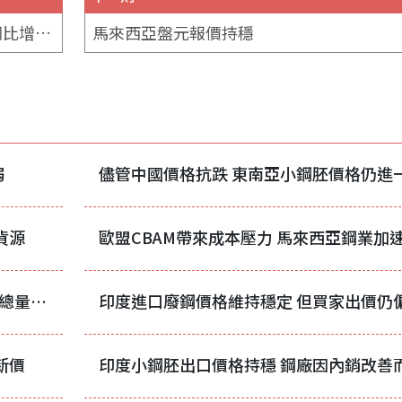
力拓2025年第二季皮爾巴拉鐵礦石產量同比增長5%
馬來西亞盤元報價持穩
弱
貨源
印尼WBN獲准擴增下半年鎳礦配額 全年總量上看3700萬濕噸
印度進口廢鋼價格維持穩定 但買家出價仍
新價