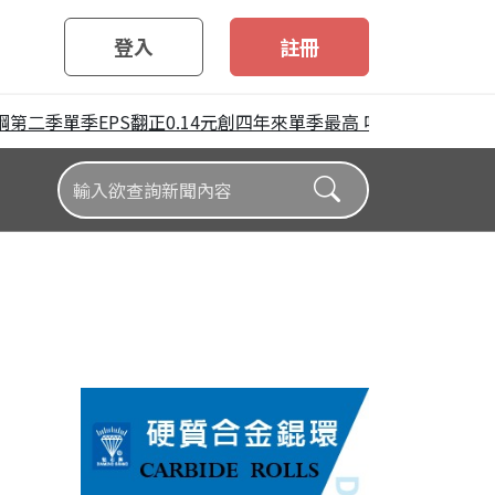
登入
註冊
二季單季EPS翻正0.14元創四年來單季最高 唯上半年仍陷虧損