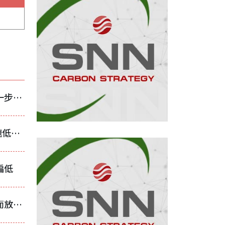
儘管中國價格抗跌 東南亞小鋼胚價格仍進一步下修
歐盟CBAM帶來成本壓力 馬來西亞鋼業加速低碳轉型
偏低
印度小鋼胚出口價格持穩 鋼廠因內銷改善而放緩積極出口步調