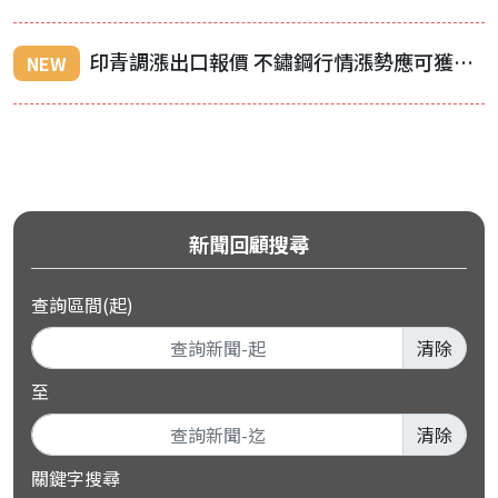
印青調漲出口報價 不鏽鋼行情漲勢應可獲支撐
NEW
新聞回顧搜尋
查詢區間(起)
清除
至
清除
關鍵字搜尋