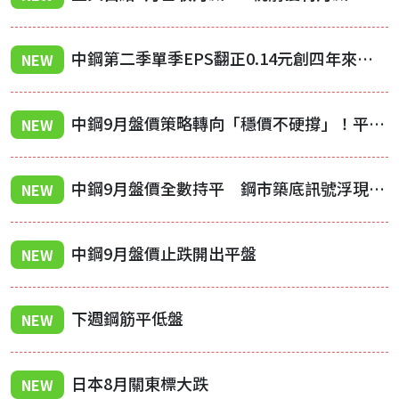
中鋼第二季單季EPS翻正0.14元創四年來單季最高 唯上半年仍陷虧損
NEW
中鋼9月盤價策略轉向「穩價不硬撐」！平盤掩護下調整價差，實際跌幅收斂
NEW
中鋼9月盤價全數持平 鋼市築底訊號浮現，靜待下游補庫存啟動
NEW
中鋼9月盤價止跌開出平盤
NEW
下週鋼筋平低盤
NEW
日本8月關東標大跌
NEW