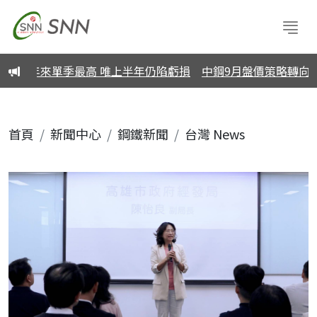
創四年來單季最高 唯上半年仍陷虧損
中鋼9月盤價策略轉向「穩
首頁
新聞中心
鋼鐵新聞
台灣 News