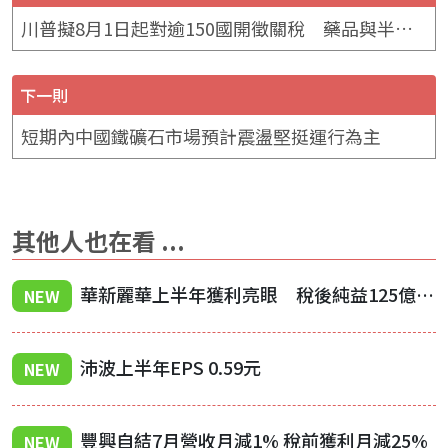
川普擬8月1日起對逾150國開徵關稅 藥品與半導體將納入徵稅清單
下一則
短期內中國鐵礦石市場預計震盪堅挺運行為主
其他人也在看 ...
華新麗華上半年獲利亮眼 稅後純益125億元、EPS 2.85元
NEW
沛波上半年EPS 0.59元
NEW
豐興自結7月營收月減1% 稅前獲利月減25%
NEW