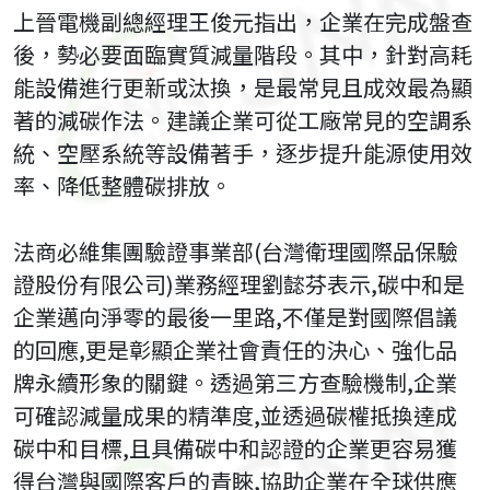
上晉電機副總經理王俊元指出，企業在完成盤查
後，勢必要面臨實質減量階段。其中，針對高耗
能設備進行更新或汰換，是最常見且成效最為顯
著的減碳作法。建議企業可從工廠常見的空調系
統、空壓系統等設備著手，逐步提升能源使用效
率、降低整體碳排放。
法商必維集團驗證事業部(台灣衛理國際品保驗
證股份有限公司)業務經理劉懿芬表示,碳中和是
企業邁向淨零的最後一里路,不僅是對國際倡議
的回應,更是彰顯企業社會責任的決心、強化品
牌永續形象的關鍵。透過第三方查驗機制,企業
可確認減量成果的精準度,並透過碳權抵換達成
碳中和目標,且具備碳中和認證的企業更容易獲
得台灣與國際客戶的青睞,協助企業在全球供應