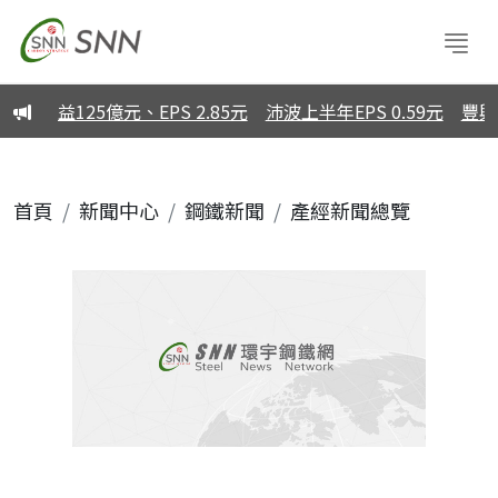
益125億元、EPS 2.85元
沛波上半年EPS 0.59元
豐興自
首頁
新聞中心
鋼鐵新聞
產經新聞總覽