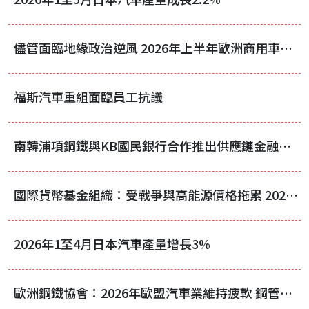
儘管面臨地緣政治逆風 2026年上半年歐洲商用車註冊量仍成長3.7%
福斯汽車重組面臨員工抗議
南韓浦項鋼鐵與KB國民銀行合作推出供應鏈金融服務
國際貨幣基金組織：受戰爭與高能源價格拖累 2026年全球經濟預估成長3%
2026年1至4月日本汽車產量增長3%
歐洲鋼鐵協會：2026年歐盟汽車業維持疲軟 鋼管產量僅微幅成長