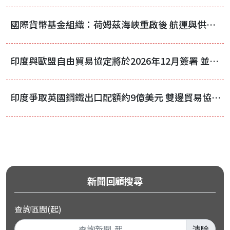
國際貨幣基金組織：荷姆茲海峽重啟後 航運與供應鏈仍需時間恢復正常
印度與歐盟自由貿易協定將於2026年12月簽署 並於2027年2月至3月生效
印度爭取英國鋼鐵出口配額約9億美元 雙邊貿易協議再陷拉鋸
新聞回顧搜尋
查詢區間(起)
清除