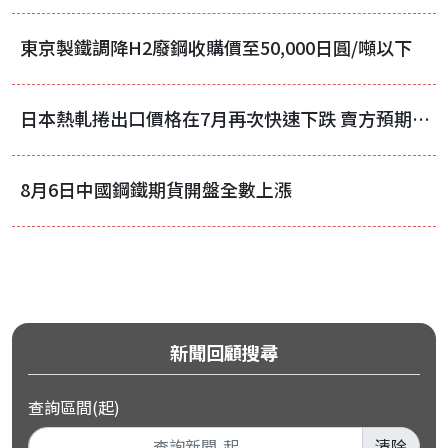
東京製鐵調降H2廢鋼收購價至50,000日圓/噸以下
日本熱軋捲出口價格在7月再次快速下跌 賣方預期8月將反彈
8月6日中國鋼鐵期貨開盤全數上漲
新聞回顧搜尋
查詢區間(起)
清除