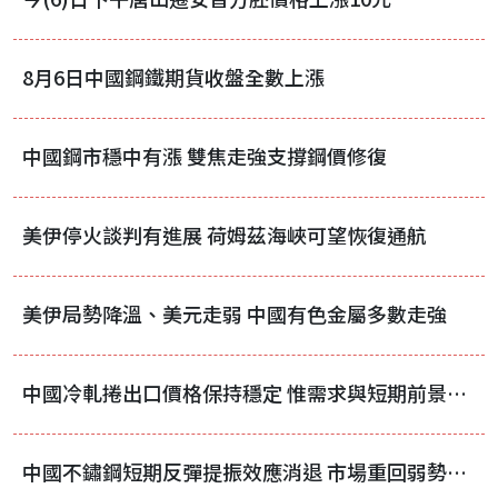
8月6日中國鋼鐵期貨收盤全數上漲
中國鋼市穩中有漲 雙焦走強支撐鋼價修復
美伊停火談判有進展 荷姆茲海峽可望恢復通航
美伊局勢降溫、美元走弱 中國有色金屬多數走強
中國冷軋捲出口價格保持穩定 惟需求與短期前景未見好轉
中國不鏽鋼短期反彈提振效應消退 市場重回弱勢震盪格局