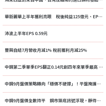
華新麗華上半年獲利亮眼 稅後純益125億元、EPS 2.85元
沛波上半年EPS 0.59元
豐興自結7月營收月減1% 稅前獲利月減25%
中鋼第二季單季EPS翻正0.14元創四年來單季最高 唯上半年仍陷虧損
中鋼9月盤價策略轉向「穩價不硬撐」！平盤掩護下調整價差，實際跌幅收斂
中鋼9月盤價全數持平 鋼市築底訊號浮現，靜待下游補庫存啟動