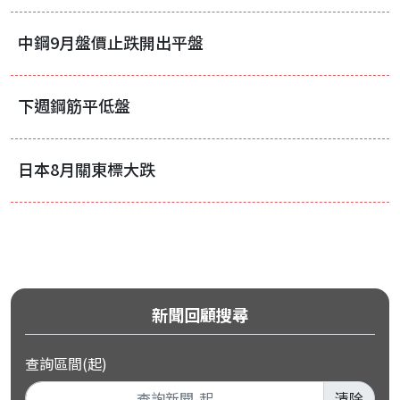
中鋼9月盤價止跌開出平盤
下週鋼筋平低盤
日本8月關東標大跌
新聞回顧搜尋
查詢區間(起)
清除