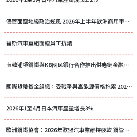
儘管面臨地緣政治逆風 2026年上半年歐洲商用車註冊量仍成長3.7%
福斯汽車重組面臨員工抗議
南韓浦項鋼鐵與KB國民銀行合作推出供應鏈金融服務
國際貨幣基金組織：受戰爭與高能源價格拖累 2026年全球經濟預估成長3%
2026年1至4月日本汽車產量增長3%
歐洲鋼鐵協會：2026年歐盟汽車業維持疲軟 鋼管產量僅微幅成長