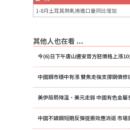
1-8月土耳其熱軋捲進口量同比增加
其他人也在看 ...
今(6)日下午唐山遷安普方胚價格上漲10
中國鋼市穩中有漲 雙焦走強支撐鋼價修
美伊局勢降溫、美元走弱 中國有色金屬