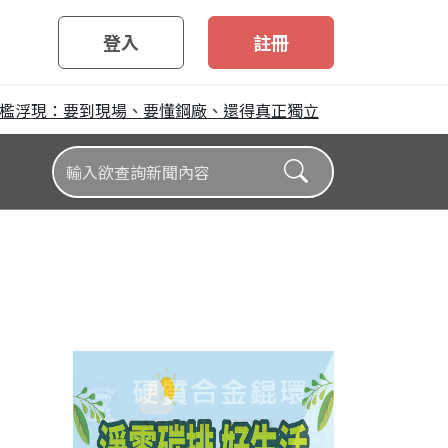
登入
註冊
檻浮現：要到現場、要懂鋼廠、還得真正獨立
不鏽鋼出廠價調漲