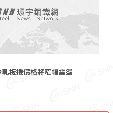
冷軋板捲價格將窄幅震盪