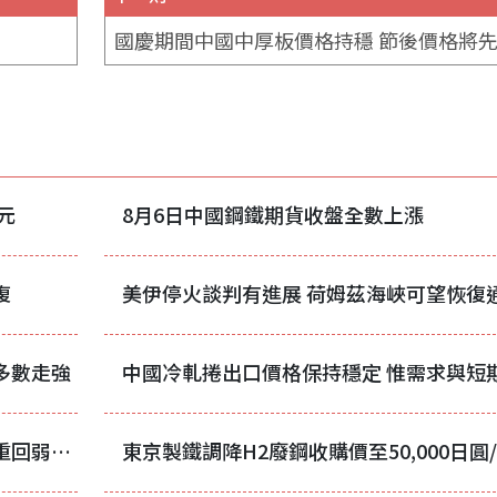
元
8月6日中國鋼鐵期貨收盤全數上漲
復
美伊停火談判有進展 荷姆茲海峽可望恢復
多數走強
中國不鏽鋼短期反彈提振效應消退 市場重回弱勢震盪格局