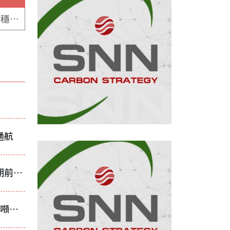
國慶期間中國中厚板價格持穩 節後價格將先穩後漲
通航
中國冷軋捲出口價格保持穩定 惟需求與短期前景未見好轉
東京製鐵調降H2廢鋼收購價至50,000日圓/噸以下