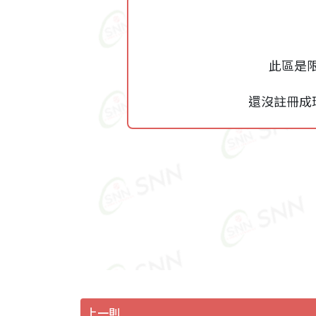
此區是
還沒註冊成
上一則