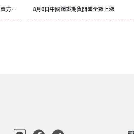
日本熱軋捲出口價格在7月再次快速下跌 賣方預期8月將反彈
8月6日中國鋼鐵期貨開盤全數上漲
電話