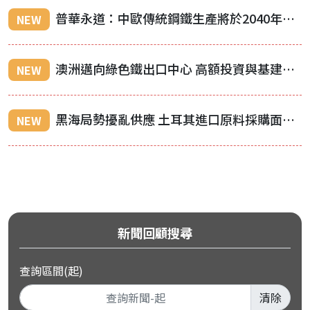
普華永道：中歐傳統鋼鐵生產將於2040年後喪失競爭力
NEW
澳洲邁向綠色鐵出口中心 高額投資與基建成關鍵考驗
NEW
黑海局勢擾亂供應 土耳其進口原料採購面臨挑戰
NEW
新聞回顧搜尋
查詢區間(起)
清除