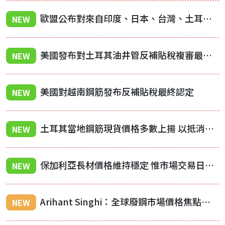
歐盟公布對來自印度、日本、台灣、土耳其及越南之冷軋板材課徵反傾銷稅終裁結果
NEW
美國發布對土耳其油井管反補貼稅複審最終結果
NEW
美國對越南鋼筋發布反補貼稅最終認定
NEW
土耳其當地鋼筋現貨價格多數上揚 以抵消匯率波動
NEW
保加利亞長材價格維持穩定 惟市場交易日益沉寂
NEW
Arihant Singhi：全球廢鋼市場價格焦點已轉向鋼鐵需求與物流因素
NEW