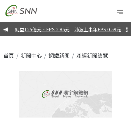
純益125億元、EPS 2.85元
沛波上半年EPS 0.59元
豐興
首頁
新聞中心
鋼鐵新聞
產經新聞總覽