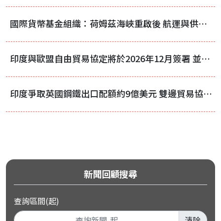
國際貨幣基金組織：荷姆茲海峽重啟後 航運與供應鏈仍需時間恢復正常
印度與歐盟自由貿易協定將於2026年12月簽署 並於2027年2月至3月生效
印度爭取英國鋼鐵出口配額約9億美元 雙邊貿易協議再陷拉鋸
新聞回顧搜尋
查詢區間(起)
清除