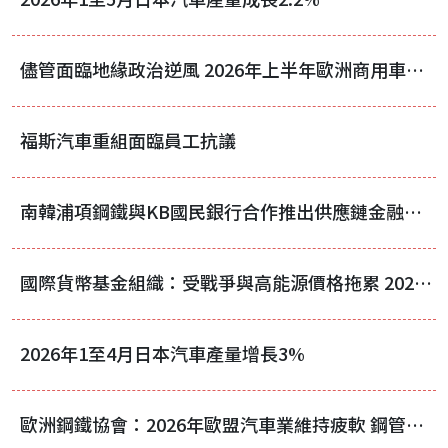
儘管面臨地緣政治逆風 2026年上半年歐洲商用車註冊量仍成長3.7%
福斯汽車重組面臨員工抗議
南韓浦項鋼鐵與KB國民銀行合作推出供應鏈金融服務
國際貨幣基金組織：受戰爭與高能源價格拖累 2026年全球經濟預估成長3%
2026年1至4月日本汽車產量增長3%
歐洲鋼鐵協會：2026年歐盟汽車業維持疲軟 鋼管產量僅微幅成長