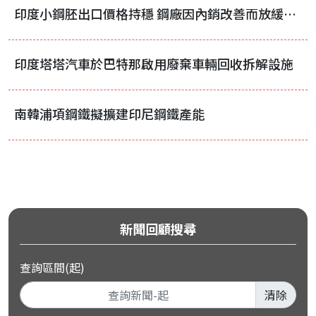
印度小鋼胚出口價格持穩 鋼廠因內銷改善而放緩積極出口步調
印度塔塔汽車於巴特那啟用廢棄車輛回收拆解設施
南韓浦項鋼鐵擬擴建印尼鋼鐵產能
新聞回顧搜尋
查詢區間(起)
清除