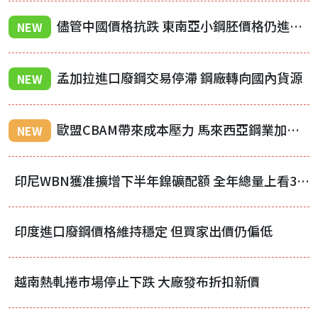
儘管中國價格抗跌 東南亞小鋼胚價格仍進一步下修
NEW
孟加拉進口廢鋼交易停滯 鋼廠轉向國內貨源
NEW
歐盟CBAM帶來成本壓力 馬來西亞鋼業加速低碳轉型
NEW
印尼WBN獲准擴增下半年鎳礦配額 全年總量上看3700萬濕噸
印度進口廢鋼價格維持穩定 但買家出價仍偏低
越南熱軋捲市場停止下跌 大廠發布折扣新價