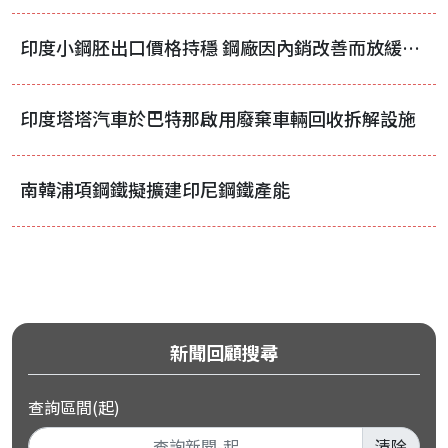
印度小鋼胚出口價格持穩 鋼廠因內銷改善而放緩積極出口步調
印度塔塔汽車於巴特那啟用廢棄車輛回收拆解設施
南韓浦項鋼鐵擬擴建印尼鋼鐵產能
新聞回顧搜尋
查詢區間(起)
清除