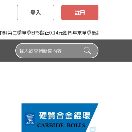
登入
註冊
第二季單季EPS翻正0.14元創四年來單季最高 唯上半年仍陷虧損