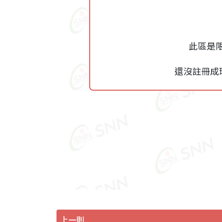
此區是
還沒註冊成
上一則