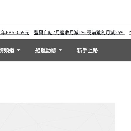
S 0.59元
豐興自結7月營收月減1% 稅前獲利月減25%
中鋼
情頻道
船運動態
新手上路