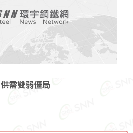
陷供需雙弱僵局