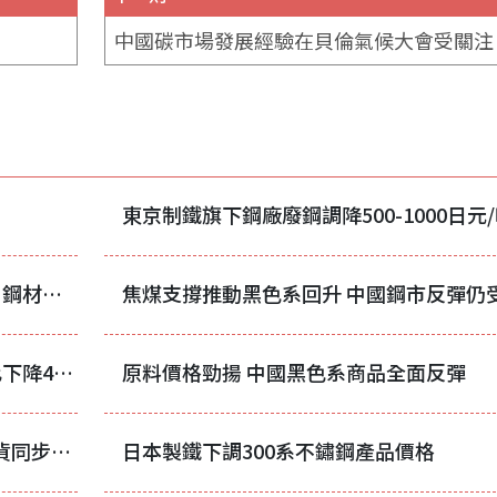
中國碳市場發展經驗在貝倫氣候大會受關注
東京制鐵旗下鋼廠廢鋼調降500-1000日元
7月下旬中國重點鋼企粗鋼日產持續下降 鋼材庫存明顯下降
1-7月中國累計出口鋼材6499.5萬噸 同比下降4.4%
原料價格勁揚 中國黑色系商品全面反彈
鎳礦配額消息衝擊盤面 中國不鏽鋼期現貨同步承壓走弱
日本製鐵下調300系不鏽鋼產品價格