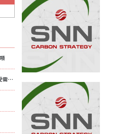
/噸
焦煤支撐推動黑色系回升 中國鋼市反彈仍受需求疲弱壓制