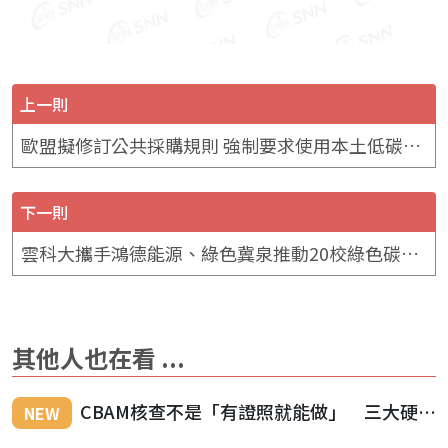
上一則
歐盟擬修訂公共採購規則 強制要求使用本土低碳鋼材
下一則
雲科大攜手鴻德能源、綠色冀泉推動20校綠色碳公益 復育綠色防災觀念
其他人也在看 ...
CBAM核查不是「有證照就能做」 三大硬門檻浮現：要到現場、要懂鋼廠、還得真正獨立
NEW