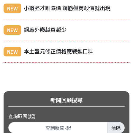
小鋼胚才剛跌價 鋼筋盤商殺價就出現
NEW
鋼廠外廢越買越少
NEW
本土盤元修正價格應戰進口料
NEW
新聞回顧搜尋
查詢區間(起)
清除