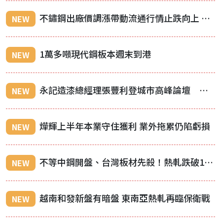
不鏽鋼出廠價調漲帶動流通行情止跌向上 業者：終於有人進場買了！
NEW
1萬多噸現代鋼板本週末到港
NEW
永記造漆總經理張豐利登城市高峰論壇 從淡江大橋談「看不見的城市防線」
NEW
燁輝上半年本業守住獲利 業外拖累仍陷虧損
NEW
不等中鋼開盤、台灣板材先殺！熱軋跌破1.8萬 冷軋同步失守2萬元
NEW
越南和發新盤有暗盤 東南亞熱軋再臨保衛戰
NEW