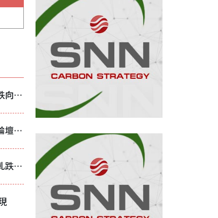
不鏽鋼出廠價調漲帶動流通行情止跌向上 業者：終於有人進場買了！
永記造漆總經理張豐利登城市高峰論壇 從淡江大橋談「看不見的城市防線」
不等中鋼開盤、台灣板材先殺！熱軋跌破1.8萬 冷軋同步失守2萬元
現