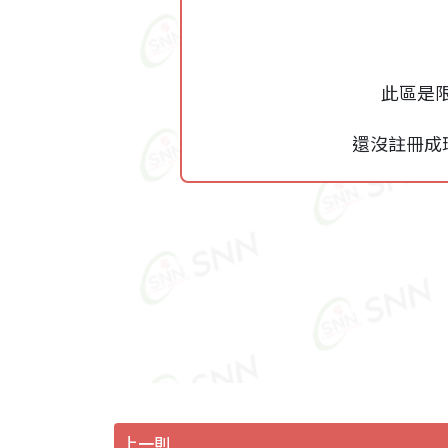
此區是
還沒註冊成
上一則