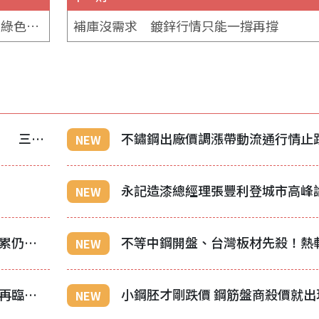
雲科大攜手鴻德能源、綠色冀泉推動20校綠色碳公益 復育綠色防災觀念
補庫沒需求 鍍鋅行情只能一撐再撐
CBAM核查不是「有證照就能做」 三大硬門檻浮現：要到現場、要懂鋼廠、還得真正獨立
NEW
NEW
燁輝上半年本業守住獲利 業外拖累仍陷虧損
NEW
越南和發新盤有暗盤 東南亞熱軋再臨保衛戰
小鋼胚才剛跌價 鋼筋盤商殺價就出
NEW