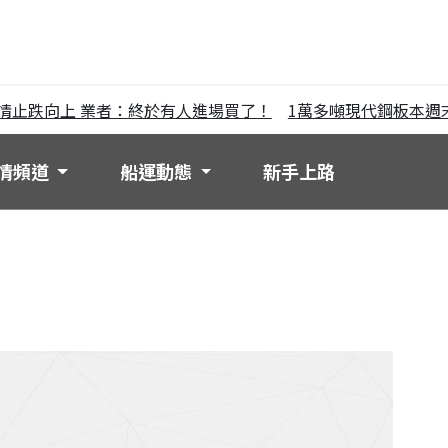
跌向上 業者：終於有人進場買了！
1萬多噸現代鋼板本週末
情頻道
船運動態
新手上路