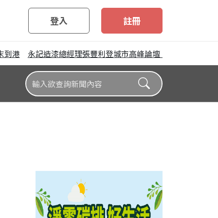
登入
註冊
到港
永記造漆總經理張豐利登城市高峰論壇 從淡江大橋談「