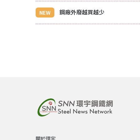
鋼廠外廢越買越少
NEW
關於環宇