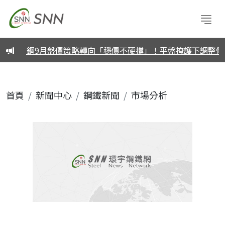
損
中鋼9月盤價策略轉向「穩價不硬撐」！平盤掩護下調整價差
首頁
新聞中心
鋼鐵新聞
市場分析