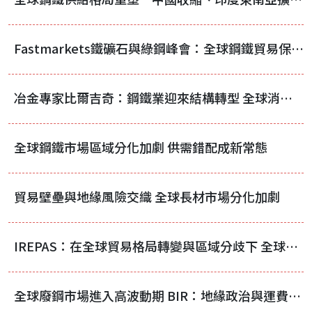
Fastmarkets鐵礦石與綠鋼峰會：全球鋼鐵貿易保護升溫 區域化浪潮成市場新常態
冶金專家比爾吉奇：鋼鐵業迎來結構轉型 全球消費量將步入衰退
全球鋼鐵市場區域分化加劇 供需錯配成新常態
貿易壁壘與地緣風險交織 全球長材市場分化加劇
IREPAS：在全球貿易格局轉變與區域分歧下 全球長材市場保持穩定但呈現碎片化
全球廢鋼市場進入高波動期 BIR：地緣政治與運費成關鍵驅動