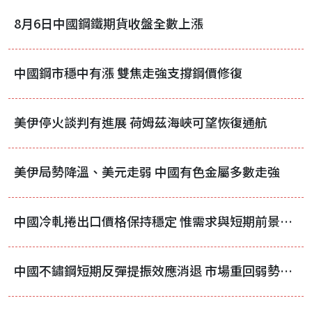
8月6日中國鋼鐵期貨收盤全數上漲
中國鋼市穩中有漲 雙焦走強支撐鋼價修復
美伊停火談判有進展 荷姆茲海峽可望恢復通航
美伊局勢降溫、美元走弱 中國有色金屬多數走強
中國冷軋捲出口價格保持穩定 惟需求與短期前景未見好轉
中國不鏽鋼短期反彈提振效應消退 市場重回弱勢震盪格局