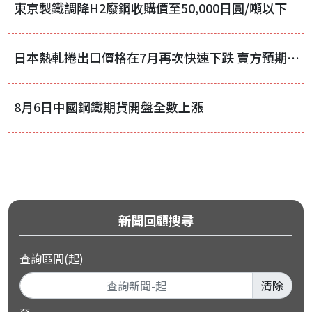
東京製鐵調降H2廢鋼收購價至50,000日圓/噸以下
日本熱軋捲出口價格在7月再次快速下跌 賣方預期8月將反彈
8月6日中國鋼鐵期貨開盤全數上漲
新聞回顧搜尋
查詢區間(起)
清除