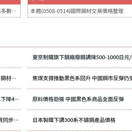
市場聚焦中美會談進展 昨日中國有色金屬多數走弱
本週(0508-0514)國際鋼材交易價格整理
東京制鐵旗下鋼廠廢鋼調降500-1000日元
7月下旬中國重點鋼企粗鋼日產持續下降 鋼材庫存明顯下降
1-7月中國累計出口鋼材6499.5萬噸 同比下降4.4%
原料價格勁揚 中國黑色系商品全面反彈
鎳礦配額消息衝擊盤面 中國不鏽鋼期現貨同步承壓走弱
日本製鐵下調300系不鏽鋼產品價格