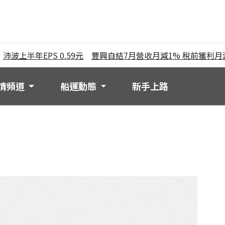
波上半年EPS 0.59元
豐興自結7月營收月減1% 稅前獲利月減2
情頻道
船運動態
新手上路