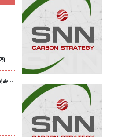
/噸
焦煤支撐推動黑色系回升 中國鋼市反彈仍受需求疲弱壓制