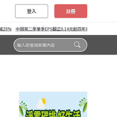
登入
註冊
5%
中鋼第二季單季EPS翻正0.14元創四年來單季最高 唯上半