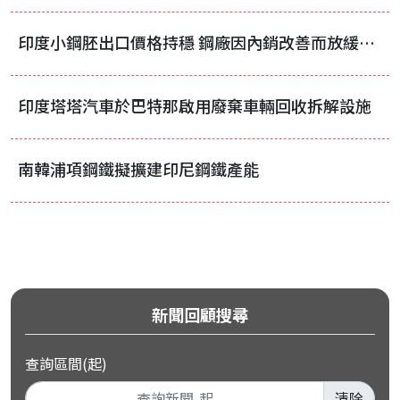
印度小鋼胚出口價格持穩 鋼廠因內銷改善而放緩積極出口步調
印度塔塔汽車於巴特那啟用廢棄車輛回收拆解設施
南韓浦項鋼鐵擬擴建印尼鋼鐵產能
新聞回顧搜尋
查詢區間(起)
清除