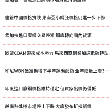
儘管中國價格抗跌 東南亞小鋼胚價格仍進一步下修
孟加拉進口廢鋼交易停滯 鋼廠轉向國內貨源
歐盟CBAM帶來成本壓力 馬來西亞鋼業加速低碳轉型
印尼WBN獲准擴增下半年鎳礦配額 全年總量上看3700萬濕噸
印度進口廢鋼價格維持穩定 但買家出價仍偏低
越南熱軋捲市場停止下跌 大廠發布折扣新價