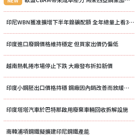
NEW
印尼WBN獲准擴增下半年鎳礦配額 全年總量上看3700萬濕噸
印度進口廢鋼價格維持穩定 但買家出價仍偏低
越南熱軋捲市場停止下跌 大廠發布折扣新價
印度小鋼胚出口價格持穩 鋼廠因內銷改善而放緩積極出口步調
印度塔塔汽車於巴特那啟用廢棄車輛回收拆解設施
南韓浦項鋼鐵擬擴建印尼鋼鐵產能