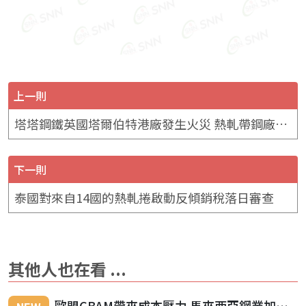
上一則
塔塔鋼鐵英國塔爾伯特港廠發生火災 熱軋帶鋼廠營運暫時中斷
下一則
泰國對來自14國的熱軋捲啟動反傾銷稅落日審查
其他人也在看 ...
歐盟CBAM帶來成本壓力 馬來西亞鋼業加速低碳轉型