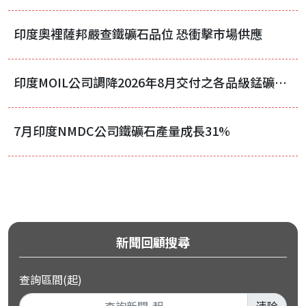
印度奧裡薩邦嚴查鐵礦石品位 恐衝擊市場供應
印度MOIL公司調降2026年8月交付之各品級錳礦價格
7月印度NMDC公司鐵礦石產量成長31%
新聞回顧搜尋
查詢區間(起)