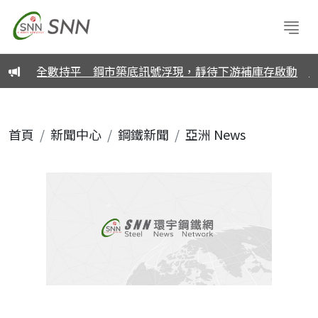
月盤價全數持平 鋼市築底訊號浮現，靜待下游補庫存啟動
中鋼
首頁
新聞中心
鋼鐵新聞
亞洲 News