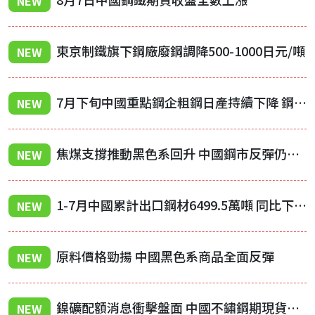
NEW
東京制鐵旗下鋼廠廢鋼調降500-1000日元/噸
NEW
7月下旬中國重點鋼企粗鋼日產持續下降 鋼材庫存明顯下降
NEW
焦煤支撐推動黑色系回升 中國鋼市反彈仍受需求疲弱壓制
NEW
1-7月中國累計出口鋼材6499.5萬噸 同比下降4.4%
NEW
原料價格勁揚 中國黑色系商品全面反彈
NEW
鎳礦配額消息衝擊盤面 中國不鏽鋼期現貨同步承壓走弱
NEW