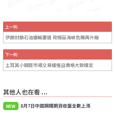
上一則
伊朗封鎖石油運輸要道 荷姆茲海峽危機再升級
下一則
土耳其小鋼胚市場交易緩慢且價格大致穩定
其他人也在看 ...
8月7日中國鋼鐵期貨收盤全數上漲
NEW