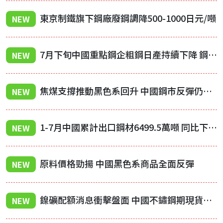
東京制鐵旗下鋼廠廢鋼調降500-1000日元/噸
NEW
7月下旬中國重點鋼企粗鋼日產持續下降 鋼材庫存明顯下降
NEW
焦煤支撐推動黑色系回升 中國鋼市反彈仍受需求疲弱壓制
NEW
1-7月中國累計出口鋼材6499.5萬噸 同比下降4.4%
NEW
原料價格勁揚 中國黑色系商品全面反彈
NEW
鎳礦配額消息衝擊盤面 中國不鏽鋼期現貨同步承壓走弱
NEW