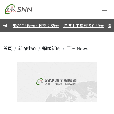
純益125億元、EPS 2.85元
沛波上半年EPS 0.59元
豐興
首頁
新聞中心
鋼鐵新聞
亞洲 News