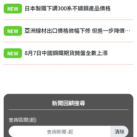
日本製鐵下調300系不鏽鋼產品價格
NEW
亞洲線材出口價格微幅下修 但進一步降價機率低
NEW
8月7日中國鋼鐵期貨開盤全數上漲
NEW
新聞回顧搜尋
查詢區間(起)
清除