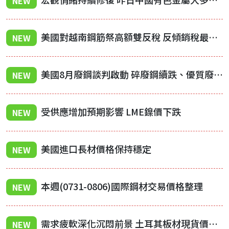
NEW
美國對越南鋼筋祭高額雙反稅 反傾銷稅最高131.53%
NEW
美國8月廢鋼談判啟動 碎廢鋼續跌、優質廢鋼持穩
NEW
受供應增加預期影響 LME鎳價下跌
NEW
美國進口長材價格保持穩定
NEW
本週(0731-0806)國際鋼材交易價格整理
NEW
需求疲軟深化沉悶前景 土耳其板材現貨價格下跌
NEW