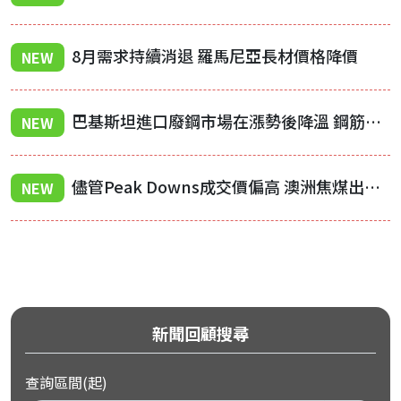
8月需求持續消退 羅馬尼亞長材價格降價
NEW
巴基斯坦進口廢鋼市場在漲勢後降溫 鋼筋廠調漲價格
NEW
儘管Peak Downs成交價偏高 澳洲焦煤出口價格仍持續承壓
NEW
新聞回顧搜尋
查詢區間(起)