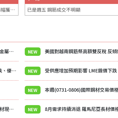
東協小鋼胚買家議價轉趨積極 部分價格漲幅獲得接受
已是週五 鋼筋成交不明顯
宏觀情緒持續修復 昨日中國有色金屬大多震盪收漲
NEW
美國8月廢鋼談判啟動 碎廢鋼續跌、優質廢鋼持穩
受供應增加預期影響 LME鎳價下跌
NEW
本週(0731-0806)國際鋼材交易價
NEW
需求疲軟深化沉悶前景 土耳其板材現貨價格下跌
8月需求持續消退 羅馬尼亞長材價
NEW