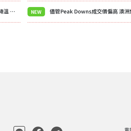
巴基斯坦進口廢鋼市場在漲勢後降溫 鋼筋廠調漲價格
NEW
電話