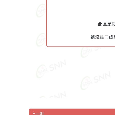
此區是
還沒註冊成
上一則