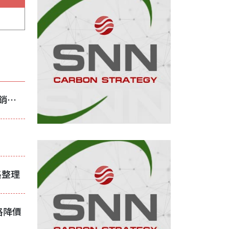
美國對越南鋼筋祭高額雙反稅 反傾銷稅最高131.53%
格整理
格降價