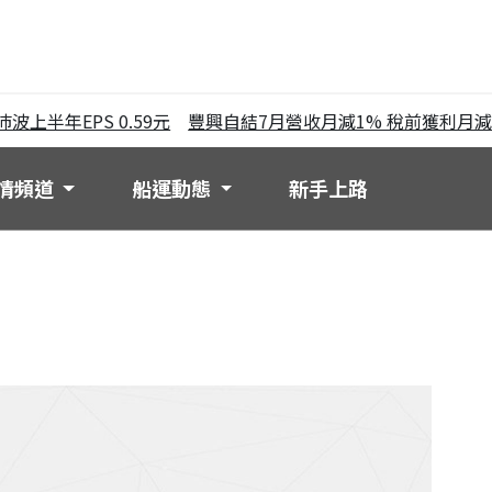
上半年EPS 0.59元
豐興自結7月營收月減1% 稅前獲利月減25
情頻道
船運動態
新手上路