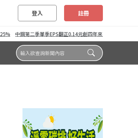
登入
註冊
%
中鋼第二季單季EPS翻正0.14元創四年來單季最高 唯上半年