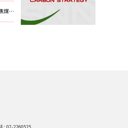
儘管Peak Downs成交價偏高 澳洲焦煤出口價格仍持續承壓
 : 07-2260525