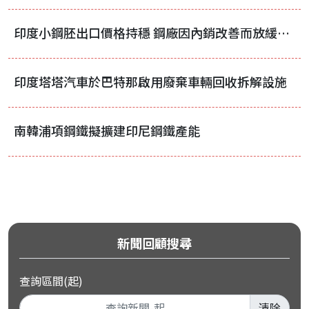
印度小鋼胚出口價格持穩 鋼廠因內銷改善而放緩積極出口步調
印度塔塔汽車於巴特那啟用廢棄車輛回收拆解設施
南韓浦項鋼鐵擬擴建印尼鋼鐵產能
新聞回顧搜尋
查詢區間(起)
清除