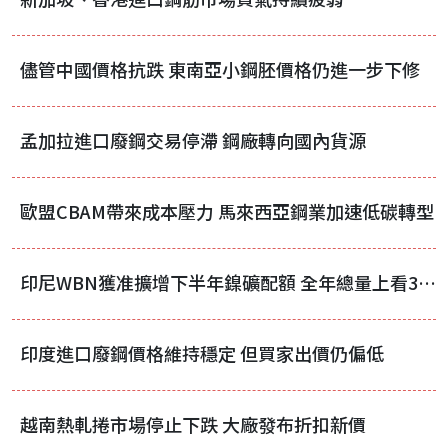
儘管中國價格抗跌 東南亞小鋼胚價格仍進一步下修
孟加拉進口廢鋼交易停滯 鋼廠轉向國內貨源
歐盟CBAM帶來成本壓力 馬來西亞鋼業加速低碳轉型
印尼WBN獲准擴增下半年鎳礦配額 全年總量上看3700萬濕噸
印度進口廢鋼價格維持穩定 但買家出價仍偏低
越南熱軋捲市場停止下跌 大廠發布折扣新價