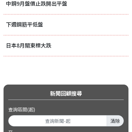
中鋼9月盤價止跌開出平盤
下週鋼筋平低盤
日本8月關東標大跌
新聞回顧搜尋
查詢區間(起)
清除