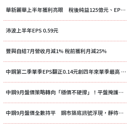
華新麗華上半年獲利亮眼 稅後純益125億元、EPS 2.85元
沛波上半年EPS 0.59元
豐興自結7月營收月減1% 稅前獲利月減25%
中鋼第二季單季EPS翻正0.14元創四年來單季最高 唯上半年仍陷虧損
中鋼9月盤價策略轉向「穩價不硬撐」！平盤掩護下調整價差，實際跌幅收斂
中鋼9月盤價全數持平 鋼市築底訊號浮現，靜待下游補庫存啟動